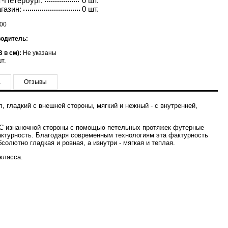
-Петербург:
0 шт.
газин:
0 шт.
00
водитель:
 в см):
Не указаны
т.
а
Отзывы
л, гладкий с внешней стороны, мягкий и нежный - с внутренней,
. С изнаночной стороны с помощью петельных протяжек футерные
фактурность. Благодаря современным технологиям эта фактурность
солютно гладкая и ровная, а изнутри - мягкая и теплая.
класса.