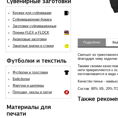
Сувенирные заготовки
Кружки для сублимации
Сублимационная бумага
Заготовки сублимационные
Пленки FLEX и FLOCK
Акриловые заготовки
Подробнее
Ви
Закатные значки и станки
Свитшот из трикотажного
благодаря чему изделие
Футболки и текстиль
Такими своими качества
нити прикрепляются к ос
Футболки и толстовки
изготавливается в виде 
Бейсболки
Качество пенье - наивы
Фартуки и шопперы
Состав: 80% ХБ, 20% ПЭ,
Подушки, чехлы и патчи
Также рекоме
Материалы для
печати