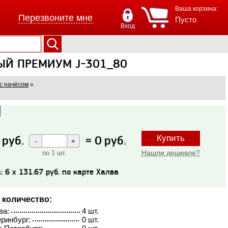
Ваша корзина:
Перезвоните мне
Пусто
Вход
НЫЙ ПРЕМИУМ J-301_80
с начёсом
»
руб.
=
0
руб.
Купить
Нашли дешевле?
по 1 шт.
: 6 x 131.67 руб. по карте Халва
 количество:
ва:
4 шт.
ринбург:
0 шт.