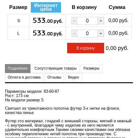
Интернет
Размер
В корзину
Сумма
цена
533.
руб.
0,00
S
00
533.
руб.
0,00
L
00
0,00
В корзину
Подробнее
Сопутствующие товары
Размеры
Оплата и доставка
Отзывы
Видео
Параметры модели: 83-60-87
Рост: 173 см
На модели размер S
Свитшот из трикотажного полотна футер 3-х нитки на флисе,
качества пенье.
Футер это материал, гладкий с внешней стороны, мягкий и нежный
- с внутренней, благодаря чему изделие из него является
удивительно комфортным.Такими своими качествами она обязана
особому переплетению нитей полотна при производстве. С