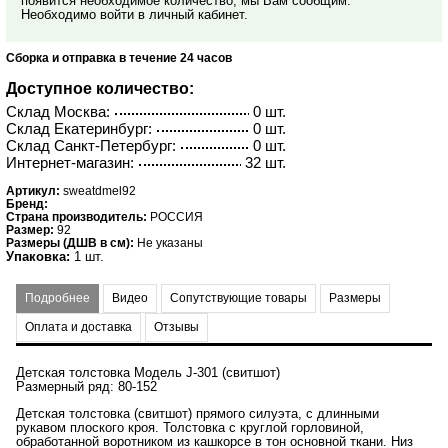
появится необходимое количество, мы Вам сообщим.
Необходимо войти в личный кабинет.
Сборка и отправка в течение 24 часов
Доступное количество:
Склад Москва:
0 шт.
Склад Екатеринбург:
0 шт.
Склад Санкт-Петербург:
0 шт.
Интернет-магазин:
32 шт.
Артикул:
sweatdmel92
Бренд:
Страна производитель:
РОССИЯ
Размер:
92
Размеры (ДШВ в см):
Не указаны
Упаковка:
1 шт.
Подробнее
Видео
Сопутствующие товары
Размеры
Оплата и доставка
Отзывы
Детская толстовка Модель J-301 (свитшот)
Размерный ряд: 80-152
Детская толстовка (свитшот) прямого силуэта, с длинными
рукавом плоского кроя. Толстовка с круглой горловиной,
обработанной воротником из кашкорсе в тон основной ткани. Низ