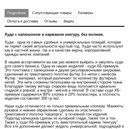
Подробнее
Сопутствующие товары
Размеры
Оплата и доставка
Отзывы
Видео
Худи с капюшоном и карманом кенгуру, без молнии.
Худи - одна из самых удобных и универсальных позиций, которая
не теряет своей актуальности круглый год. Худи часто используют
как в частной жизни, так и в качестве мерча, корпоративной
одежды многих компаний.
В нашем ассортименте вы как раз можете выбрать и закупить худи
для своего бизнеса. Одна из наших моделей - худи ХБ-премиум.
Это толстовка с капюшоном и двумя регулировочными шнурками,
сделанная из трикотажного полотна футер 3-х нитки с начёсом.
Футер - материал, который различают по количеству футерных
нитей. Эти нити сложены петельками на внутренней стороне ткани.
Благодаря такому методу снаружи вещь получается идеально
гладкой и ровной, а внутри - мягкой и тёплой. В составе худи ХБ-
премиум содержится 80% хлопка и 20% полиэстера, а плотность
изделия составляет 300 гр./м2.
Наши худи отличаются не только премиальным хлопком. Манжеты
рукавов и нижнее обрамление сделаны из эластичного
трикотажного полотна “кашкорсе”, в основной тон изделия.
Подклад капюшона сделан из кулирной глади, также тон в тон.
Также у худи ХБ-премиум усть вместительный карман “кенгуру”.
Все эти дополнения делают модель универсальной, подходящей и