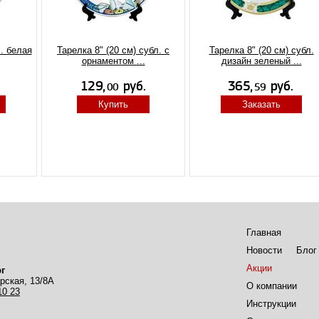
л. белая
Тарелка 8" (20 см) субл. с
Тарелка 8" (20 см) субл.
орнаментом ...
дизайн зеленый ...
Купить
Заказать
Главная
Новости
Блог
Акции
г
рская, 13/8А
О компании
10 23
Инструкции