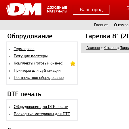
8
Ваш город
Главная
О компа
Оборудование
Тарелка 8" (2
Главная
»
Каталог
»
Таре
Термопресс
Режущие плоттеры
Комплекты (готовый бизнес)
Принтеры для сублимации
Постпечатное оборудование
DTF печать
Оборудование для DTF печати
Расходные материалы для DTF