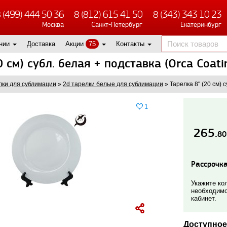
 (499) 444 50 36
8 (812) 615 41 50
8 (343) 343 10 23
Москва
Санкт-Петербург
Екатеринбург
нии
Доставка
Акции
75
Контакты
0 см) субл. белая + подставка (Orca Coati
лки для сублимации
»
2d тарелки белые для сублимации
»
Тарелка 8" (20 см) 
1
265.
80
Рассрочка
Укажите кол
необходимо
кабинет.
Доступное