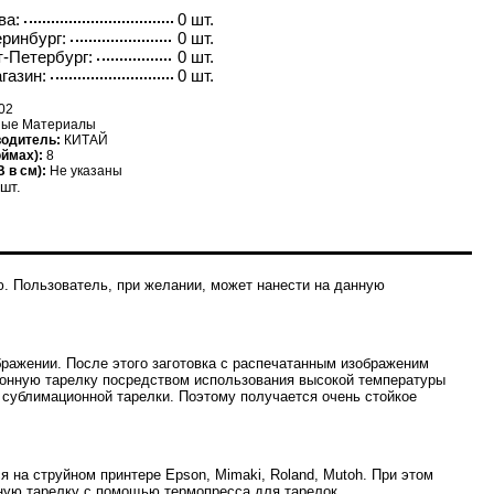
ва:
0 шт.
ринбург:
0 шт.
-Петербург:
0 шт.
газин:
0 шт.
02
ые Материалы
водитель:
КИТАЙ
ймах):
8
 в см):
Не указаны
шт.
ю. Пользователь, при желании, может нанести на данную
ражении. После этого заготовка с распечатанным изображеним
ионную тарелку посредством использования высокой температуры
 сублимационной тарелки. Поэтому получается очень стойкое
на струйном принтере Epson, Mimaki, Roland, Mutoh. При этом
ную тарелку с помощью термопресса для тарелок.