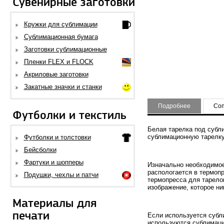
Сувенирные заготовки
Кружки для сублимации
Сублимационная бумага
Заготовки сублимационные
Пленки FLEX и FLOCK
Акриловые заготовки
Закатные значки и станки
Подробнее
Соп
Футболки и текстиль
Белая тарелка под субл
сублимационную тарелку
Футболки и толстовки
Бейсболки
Фартуки и шопперы
Изначально необходимое
распологается в термоп
Подушки, чехлы и патчи
термопресса для тарело
изображение, которое ни
Материалы для
печати
Если используется субл
используются сублимаци