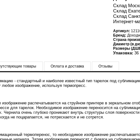
Склад Моск
Склад Екате
Склад Санкт
Интернет-ма
Артикул:
1211
Бренд:
Доходн
Страна произ
Диаметр (в дю
Размеры (ДШВ
Упаковка:
36 
утствующие товары
Оплата и доставка
Отзывы
имацию - стандартный и наиболее известный тип тарелок под сублимаци
 любое изображение, используя термопресс.
 изображение распечатывается на струйном принтере в зеркальном отоб
рессе для тарелок. Необходимое изображение переносится на сублимац
к. Чернила очень глубоко проникают внутрь структуры слоя поверхности
когда не поцарапается, не потрескается и не сотрется.
имационный термоперенос, то необходимое изображение распечатывается 
онные чернила. Затем изображение переносят с бумаги на сублимацион