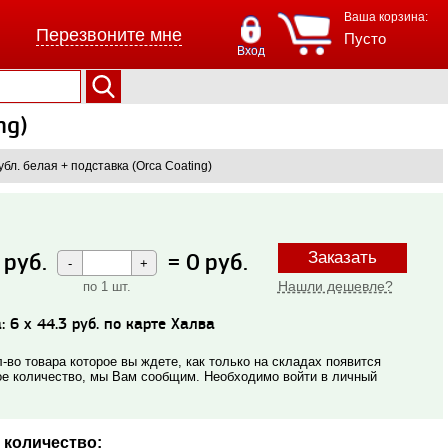
Ваша корзина:
Перезвоните мне
Пусто
Вход
ng)
субл. белая + подставка (Orca Coating)
руб.
=
0
руб.
Заказать
Нашли дешевле?
по 1 шт.
: 6 x 44.3 руб. по карте Халва
-во товара которое вы ждете, как только на складах появится
е количество, мы Вам сообщим. Необходимо войти в личный
 количество: