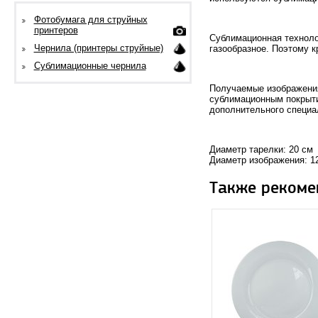
Фотобумага для струйных
принтеров
Сублимационная технолог
Чернила (принтеры струйные)
газообразное. Поэтому к
Сублимационные чернила
Получаемые изображения
сублимационным покрыти
дополнительного специал
Диаметр тарелки: 20 см
Диаметр изображения: 1
Также рекоме