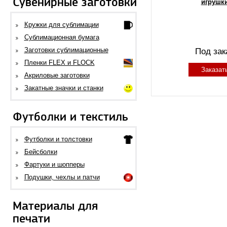
Сувенирные заготовки
игрушк
Кружки для сублимации
Сублимационная бумага
Заготовки сублимационные
Под зак
Пленки FLEX и FLOCK
Заказат
Акриловые заготовки
Закатные значки и станки
Футболки и текстиль
Футболки и толстовки
Бейсболки
Фартуки и шопперы
Подушки, чехлы и патчи
Материалы для
печати