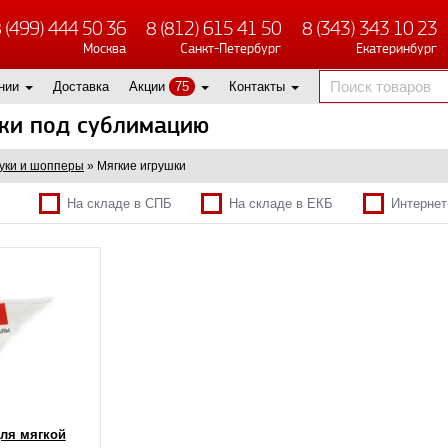
 (499) 444 50 36
8 (812) 615 41 50
8 (343) 343 10 23
Москва
Санкт-Петербург
Екатеринбург
нии
Доставка
Акции
75
Контакты
ки под сублимацию
уки и шопперы
»
Мягкие игрушки
На складе в СПБ
На складе в ЕКБ
Интернет
ля мягкой