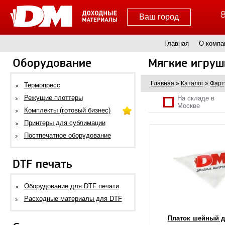
8
Ваш город
Главная
О компа
Оборудование
Мягкие игруш
Главная
»
Каталог
»
Фарт
Термопресс
Режущие плоттеры
На складе в
Москве
Комплекты (готовый бизнес)
Принтеры для сублимации
Постпечатное оборудование
DTF печать
Оборудование для DTF печати
Расходные материалы для DTF
Платок шейный д