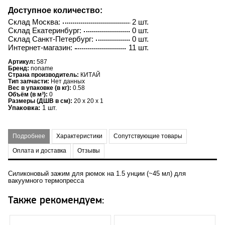
Доступное количество:
Склад Москва:
2 шт.
Склад Екатеринбург:
0 шт.
Склад Санкт-Петербург:
0 шт.
Интернет-магазин:
11 шт.
Артикул:
587
Бренд:
noname
Страна производитель:
КИТАЙ
Тип запчасти:
Нет данных
Вес в упаковке (в кг):
0.58
Объём (в м³):
0
Размеры (ДШВ в см):
20 x 20 x 1
Упаковка:
1 шт.
Подробнее
Характеристики
Сопутствующие товары
Оплата и доставка
Отзывы
Силиконовый зажим для рюмок на 1.5 унции (~45 мл) для
вакуумного термопресса
Также рекомендуем: