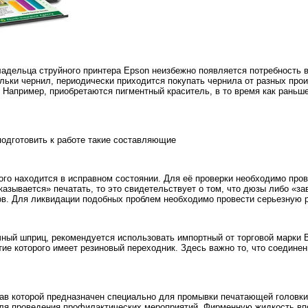
ладельца струйного принтера Epson неизбежно появляется потребность в
ьки чернил, периодически приходится покупать чернила от разных произ
й. Например, приобретаются пигментный краситель, в то время как рань
подготовить к работе такие составляющие
рого находится в исправном состоянии. Для её проверки необходимо пров
казывается» печатать, то это свидетельствует о том, что дюзы либо «з
в. Для ликвидации подобных проблем необходимо провести серьезную 
ный шприц, рекомендуется использовать импортный от торговой марки B
тие которого имеет резиновый переходник. Здесь важно то, что соедине
ав которой предназначен специально для промывки печатающей головки 
ля проведения профилактических мероприятий. Фирменную жидкость впо