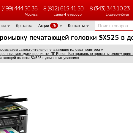
 (499) 444 50 36
8 (812) 615 41 50
8 (343) 343 10 23
Москва
Санкт-Петербург
Екатеринбург
нии
Доставка
Акции
75
Контакты
промывку печатающей головки SX525 в д
ромываем самостоятельно печатающие головки принтера
»
ренные методики прочистки ПГ Epson. Как правильно промыть головку прин
чатающей головки SX525 в домашних условиях