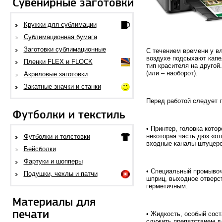
Сувенирные заготовки
Кружки для сублимации
Сублимационная бумага
Заготовки сублимационные
С течением времени у в
воздухе подсыхают капел
Пленки FLEX и FLOCK
тип красителя на друго
(или – наоборот).
Акриловые заготовки
Закатные значки и станки
Перед работой следует 
Футболки и текстиль
• Принтер, головка кото
некоторая часть дюз «от
Футболки и толстовки
входные каналы штуцеро
Бейсболки
Фартуки и шопперы
• Специальный промывоч
Подушки, чехлы и патчи
шприц, выходное отверс
герметичным.
Материалы для
печати
• Жидкость, особый сост
служить препятствием д