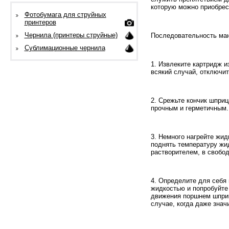
которую можно приобрес
Фотобумага для струйных
принтеров
Чернила (принтеры струйные)
Последовательность ман
Сублимационные чернила
1. Извлеките картридж и
всякий случай, отключит
2. Срежьте кончик шприц
прочным и герметичным.
3. Немного нагрейте жид
поднять температуру жид
растворителем, в свобод
4. Определите для себя
жидкостью и попробуйте 
движения поршнем шприц
случае, когда даже знач