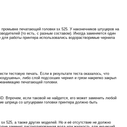
 промывке печатающей головки sx 525. У наконечников штуцеров на
водителей (то есть, с разным составом). Иногда заменяется один
ше для работы принтера использовались водорастворимые чернила
ести тестовую печать. Если в результате теста оказалось, что
авоздушены», либо слой подсохших чернил и грязи накрепко закрыл
реанимацию печатающей головки.
D. Впрочем, если таковой не найдется, его может заменить любой
ние шприца со штуцерами головки принтера должно быть
sx 525, а также других моделей. Но и её отсутствие не должно
лне заменит дистиллированная вода или жидкость для инъекций,