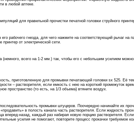
ти в любой аптеке.
ипуляций для правильной прочистки печатной головки струйного принте
з его рабочего гнезда, для чего нажмите на соответствующий рычаг на п
е принтер от электрической сети.
а (немного, всего на 1-2 мм.) так, чтобы его с небольшим усилием мож
кость, приготовленную для промывки печатающей головки sx 525. Её те
кости – растворителя, если емкость с нею на короткий промежуток врем
ное пространство (то есть, на 1/3 объема) втяните воздух.
 последовательность промывки штуцеров. Поочередно начинайте их проч
«продавить» в полость канала часть растворителя. Если жидкость прох
а вперед-назад, каждый раз набирая новую порцию растворителя. Если 
ительные усилия не помогают, повторите процесс прокачки требуемое ко