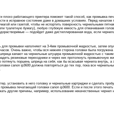
и плохо работающего принтера поможет такой способ, как промывка печа
ести в исправное состояние даже в домашних условиях. Перед началом 
умагой или газетой, чтобы не испортить поверхность чернильными пятна
или туалетную бумагу), любую глубокую емкость для отмачивания голо
одорастворимые — подойдет даже дистиллированная вода, если чернила
ь для промывки наполняют на 3-4мм промывочной жидкостью, затем опу
часов. Очень важно, чтобы вся нижняя сторона головки была погружена
шприца капают на чернильные штуцера промывочной жидкостью с таким 
надеть резиновые переходники и через них протолкнуть промывочную жи
 потянуть поршень шприца на себя, как бы всасывая чернила внутрь, а 
ловки canon ip3600 должна повторяться до тех пор, пока все чернильны
.
тер, установить в него головку и чернильные картриджи и сделать проб
а промывка печатающей головки canon ip3600. Если и после этого печат
кать другие причины, например, использование некачественных чернил 