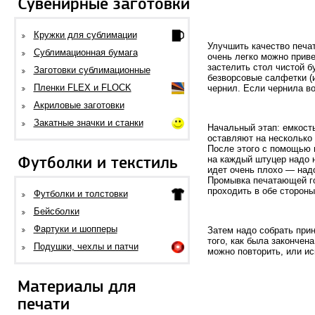
Сувенирные заготовки
Кружки для сублимации
Улучшить качество печат
Сублимационная бумага
очень легко можно прив
застелить стол чистой б
Заготовки сублимационные
безворсовые салфетки (
Пленки FLEX и FLOCK
чернил. Если чернила в
Акриловые заготовки
Закатные значки и станки
Начальный этап: емкост
оставляют на несколько 
После этого с помощью 
Футболки и текстиль
на каждый штуцер надо 
идет очень плохо — надо
Промывка печатающей го
проходить в обе стороны
Футболки и толстовки
Бейсболки
Фартуки и шопперы
Затем надо собрать прин
того, как была закончен
Подушки, чехлы и патчи
можно повторить, или ис
Материалы для
печати