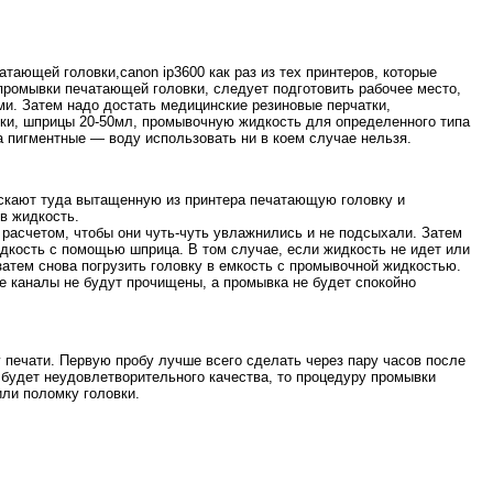
тающей головки,canon ip3600 как раз из тех принтеров, которые
промывки печатающей головки, следует подготовить рабочее место,
ми. Затем надо достать медицинские резиновые перчатки,
вки, шприцы 20-50мл, промывочную жидкость для определенного типа
 пигментные — воду использовать ни в коем случае нельзя.
скают туда вытащенную из принтера печатающую головку и
 в жидкость.
расчетом, чтобы они чуть-чуть увлажнились и не подсыхали. Затем
дкость с помощью шприца. В том случае, если жидкость не идет или
затем снова погрузить головку в емкость с промывочной жидкостью.
е каналы не будут прочищены, а промывка не будет спокойно
у печати. Первую пробу лучше всего сделать через пару часов после
ь будет неудовлетворительного качества, то процедуру промывки
или поломку головки.