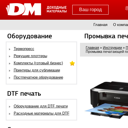
8
Ваш город
Главная
О компа
Оборудование
Промывка печ
Главная
»
Инструкции
»
П
Термопресс
Промывка печатающей го
Режущие плоттеры
Комплекты (готовый бизнес)
Принтеры для сублимации
Постпечатное оборудование
DTF печать
Оборудование для DTF печати
Расходные материалы для DTF