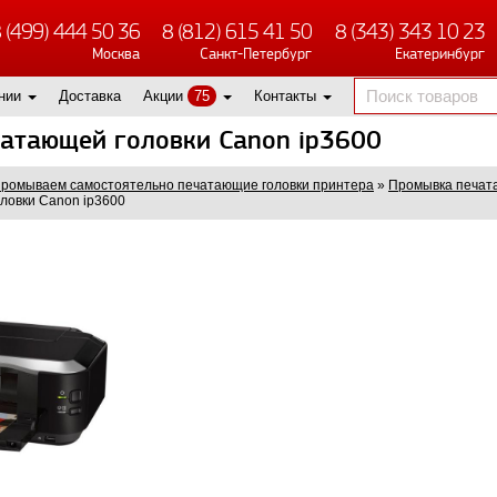
 (499) 444 50 36
8 (812) 615 41 50
8 (343) 343 10 23
Москва
Санкт-Петербург
Екатеринбург
нии
Доставка
Акции
75
Контакты
атающей головки Canon ip3600
ромываем самостоятельно печатающие головки принтера
»
Промывка печат
ловки Canon ip3600