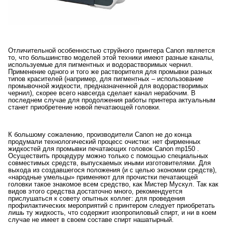
Отличительной особенностью струйного принтера Canon является
то, что большинство моделей этой техники имеют разные каналы,
используемые для пигментных и водорастворимых чернил.
Применение одного и того же растворителя для промывки разных
типов красителей (например, для пигментных – использование
промывочной жидкости, предназначенной для водорастворимых
чернил), скорее всего навсегда сделает канал нерабочим. В
последнем случае для продолжения работы принтера актуальным
станет приобретение новой печатающей головки.
К большому сожалению, производители Canon не до конца
продумали технологический процесс очистки: нет фирменных
жидкостей для промывки печатающих головок Canon mp150 .
Осуществить процедуру можно только с помощью специальных
совместимых средств, выпускаемых иными изготовителями. Для
выхода из создавшегося положения (и с целью экономии средств),
«народные умельцы» применяют для прочистки печатающей
головки такое знакомое всем средство, как Мистер Мускул. Так как
видов этого средства достаточно много, рекомендуется
прислушаться к совету опытных коллег: для проведения
профилактических мероприятий с принтером следует приобретать
лишь ту жидкость, что содержит изопропиловый спирт, и ни в коем
случае не имеет в своем составе спирт нашатырный.