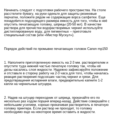
Начинать следует с подготовки рабочего пространства. На столе
расстелите бумагу, на руки оденьте для защиты резиновые
перчатки, положите рядом не содержащие ворса салфетки. Еще
понадобится подходящего размера емкость для того, чтобы в неё
опустить печатающую головку, шприцы (20-50 мл). В качестве
раствора для прочистки водорастворимых чернил используйте
дистиллированную воду, для пигментных – приготовьте
специальный состав (или «Мистер Мускул»).
Порядок действий по промывке печатающих головок Canon mp150
1. Наполните приготовленную емкость на 2-3 мм. растворителем и
опустите туда нижней частью печатную головку так, чтобы её
дюзы касались слоя жидкости. Надежно зафиксируйте положение
и отставьте в сторону работу на 2-3 часа для того, чтобы началась
реакция растворения подсохших частиц чернил и грязи. Для
предотвращения испарения влаги, предварительно капните 1-2
капли на чернильные штуцера.
2. Надев на штуцер переходник от шприца, прокачайте его по
несколько раз ходом поршня вперед-назад. Действие совершайте с
небольшим усилием, хорошо прокачивая растворитель в печатную
головку принтера. Если раствор не проходит, то головку
необходимо еще на некоторое время оставить в жидкости.