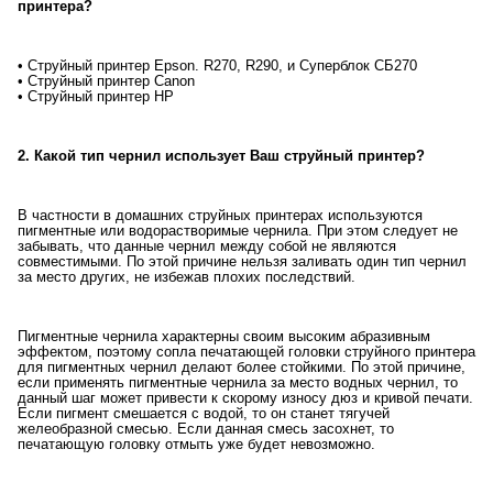
принтера?
• Струйный принтер Epson. R270, R290, и Суперблок СБ270
• Струйный принтер Canon
• Струйный принтер HP
2. Какой тип чернил использует Ваш струйный принтер?
В частности в домашних струйных принтерах используются
пигментные или водорастворимые чернила. При этом следует не
забывать, что данные чернил между собой не являются
совместимыми. По этой причине нельзя заливать один тип чернил
за место других, не избежав плохих последствий.
Пигментные чернила характерны своим высоким абразивным
эффектом, поэтому сопла печатающей головки струйного принтера
для пигментных чернил делают более стойкими. По этой причине,
если применять пигментные чернила за место водных чернил, то
данный шаг может привести к скорому износу дюз и кривой печати.
Если пигмент смешается с водой, то он станет тягучей
желеобразной смесью. Если данная смесь засохнет, то
печатающую головку отмыть уже будет невозможно.