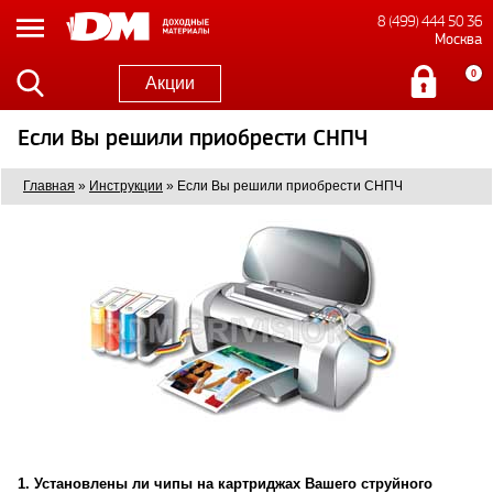
8 (499) 444 50 36
Москва
0
Акции
Если Вы решили приобрести СНПЧ
Главная
»
Инструкции
»
Если Вы решили приобрести СНПЧ
1. Установлены ли чипы на картриджах Вашего струйного