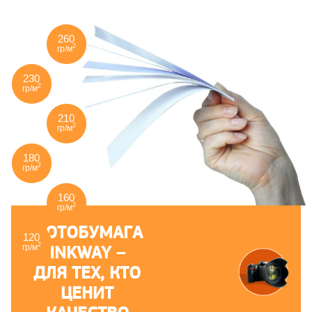
260
2
гр/м
230
2
гр/м
210
2
гр/м
180
2
гр/м
160
2
гр/м
ФОТОБУМАГА
120
2
INKWAY –
гр/м
ДЛЯ ТЕХ, КТО
ЦЕНИТ