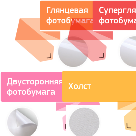
Супергл
Глянцевая
фотобум
фотобумага
Двусторонняя
Холст
фотобумага