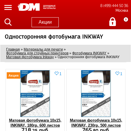
8 (499) 444 50 36
Москва
0
Акции
Односторонняя фотобумага INKWAY
Главная
»
Материалы для печати
»
Фотобумага для струйных принтеров
»
Фотобумага INKWAY
»
Матовая фотобумага Inkway
»
Односторонняя фотобумага INKWAY
1
1
Акция
Матовая фотобумага 10x15,
Матовая фотобумага 10x15,
INKWAY, 180гр. 600 листов
INKWAY, 230гр. 500 листов
718.
руб.
765.
руб.
25
80