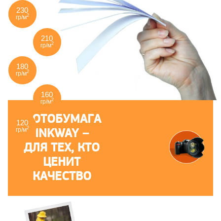
230
2
гр/м
210
2
гр/м
180
2
гр/м
160
2
гр/м
ФОТОБУМАГА
120
2
INKWAY –
гр/м
ДЛЯ ТЕХ, КТО
ЦЕНИТ
КАЧЕСТВО