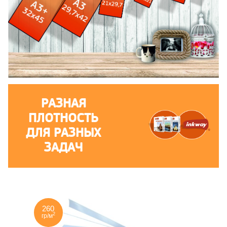
РАЗНАЯ
ПЛОТНОСТЬ
ДЛЯ РАЗНЫХ
ЗАДАЧ
260
2
гр/м