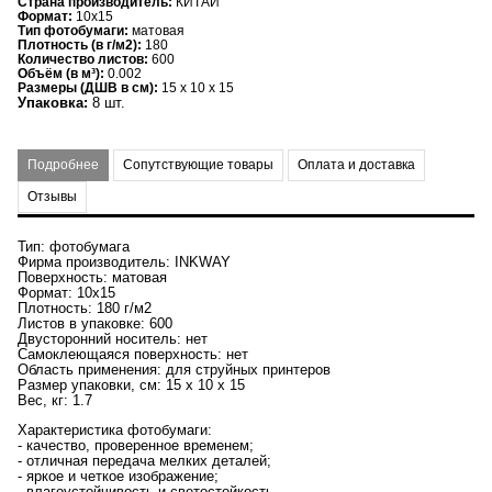
Страна производитель:
КИТАЙ
Формат:
10x15
Тип фотобумаги:
матовая
Плотность (в г/м2):
180
Количество листов:
600
Объём (в м³):
0.002
Размеры (ДШВ в см):
15 x 10 x 15
Упаковка:
8 шт.
Подробнее
Сопутствующие товары
Оплата и доставка
Отзывы
Тип: фотобумага
Фирма производитель: INKWAY
Поверхность: матовая
Формат: 10x15
Плотность: 180 г/м2
Листов в упаковке: 600
Двусторонний носитель: нет
Самоклеющаяся поверхность: нет
Область применения: для струйных принтеров
Размер упаковки, см: 15 x 10 x 15
Вес, кг: 1.7
Характеристика фотобумаги:
- качество, проверенное временем;
- отличная передача мелких деталей;
- яркое и четкое изображение;
- влагоустойчивость и светостойкость