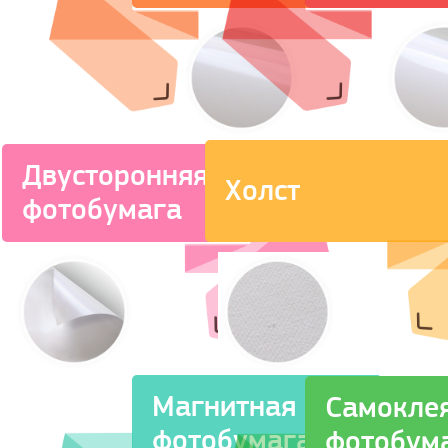
Двусторонняя
Холст
фотобумага
Магнитная
Самокле
фотобумага
фотобум