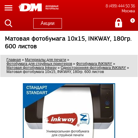
8 (499) 444 50 36
Москва
0
Акции
Матовая фотобумага 10x15, INKWAY, 180гр.
600 листов
Главная
»
Материалы для печати
»
Фотобумага для струйных принтеров
»
Фотобумага INKWAY
»
Матовая фотобумага Inkway
»
Односторонняя фотобумага INKWAY
»
Матовая фотобумага 10x15, INKWAY, 180гр. 600 листов
1