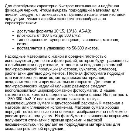
Для фотобумаги характерно быстрое впитывание и надёжная
фиксация чернил. Чтобы выбрать подходящий материал для
печати, следует отталкиваться от целевого назначения итоговой
продукции. Бумага линейки «эконом» разнообразна по
характеристикам:
доступны форматы 10*15, 13*18, А5-А3;
плотность от 100 г/м2 до 330 г/м2;
тип поверхности: суперглянцевая, глянцевая, матовая,
сатин;
поставляется в упаковках по 50-500 листов.
Расходные материалы с низкой и средней плотностью
используются для печати фотографий, которые будут размещены
в альбомах или под стеклом, а также для создания рекламной
полиграфической продукции (листовок, буклетов, флаеров),
распечатки цветных документов. Плотная фотобумага подходит
для изготовления визиток, методических материалов,
поздравительных и пригласительных открыток. Для печати
полиграфических изделий больших размеров следует
воспользоваться
широкоформатной
фотобумагой. В нашем
каталоге есть холсты с водоотталкивающим слоем. Их плотность
– 350-360 г/м2. У нас также можно заказать тонкую
самоклеющуюся бумагу и двусторонний расходный материал в
матовом или глянцевом исполнении. Матовая бумага хорошо
передаёт естественные тона снимков, изображение на ней можно
рассматривать под углом. На фотобумаге с глянцевым покрытием
получаются отпечатки с яркими красками и высокой
насыщенностью, что делает её подходящим материалом для
создания рекламной продукции.