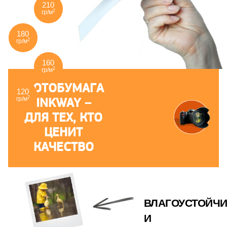
210
2
гр/м
180
2
гр/м
160
2
гр/м
ФОТОБУМАГА
120
2
INKWAY –
гр/м
ДЛЯ ТЕХ, КТО
ЦЕНИТ
КАЧЕСТВО
ВЛАГОУСТОЙЧ
И