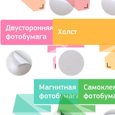
Двусторонняя
Холст
фотобумага
Магнитная
Самокле
фотобумага
фотобум