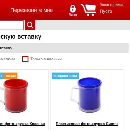
Ваша корзина:
Перезвоните мне
Пусто
Вход
скую вставку
вставку
-магазин
Только в наличии
на
Акция
Интернет-цена
ая фото-кружка Красная
Пластиковая фото-кружка Синяя