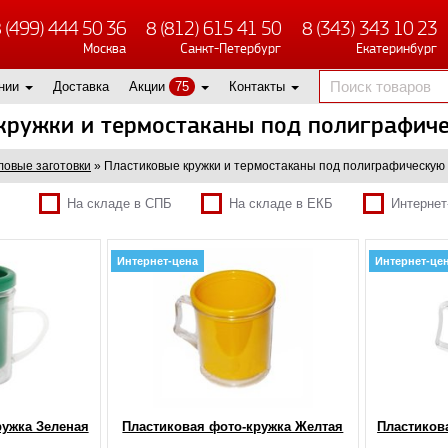
 (499) 444 50 36
8 (812) 615 41 50
8 (343) 343 10 23
Москва
Санкт-Петербург
Екатеринбург
нии
Доставка
Акции
75
Контакты
кружки и термостаканы под полиграфиче
ловые заготовки
»
Пластиковые кружки и термостаканы под полиграфическую 
На складе в СПБ
На складе в ЕКБ
Интернет
Интернет-цена
Интернет-це
ружка Зеленая
Пластиковая фото-кружка Желтая
Пластиков