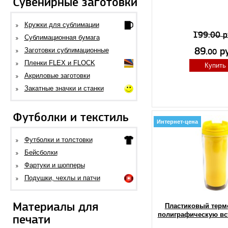
Сувенирные заготовки
Кружки для сублимации
199.00 р
Сублимационная бумага
89.
ру
Заготовки сублимационные
00
Пленки FLEX и FLOCK
Купить
Акриловые заготовки
Закатные значки и станки
Футболки и текстиль
Интернет-цена
Футболки и толстовки
Бейсболки
Фартуки и шопперы
Подушки, чехлы и патчи
Материалы для
Пластиковый терм
полиграфическую вс
печати