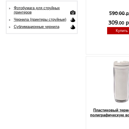
Фотобумага для струйных
принтеров
590.00 р
Чернила (принтеры струйные)
309.
р
00
Сублимационные чернила
Купить
Пластиковый терм
полиграфическую вс