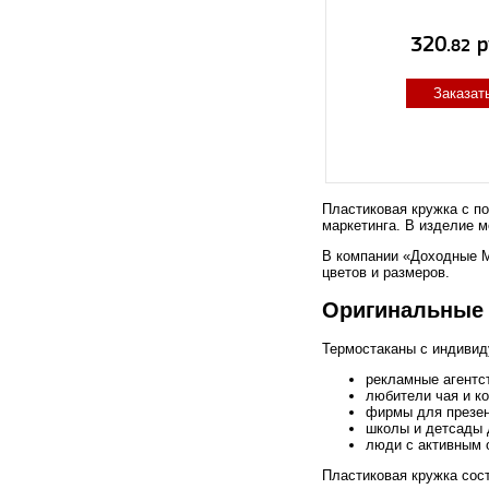
320.
р
82
Заказат
Пластиковая кружка с по
маркетинга. В изделие 
В компании «Доходные М
цветов и размеров.
Оригинальные 
Термостаканы с индивид
рекламные агентс
любители чая и к
фирмы для презен
школы и детсады 
люди с активным о
Пластиковая кружка сост