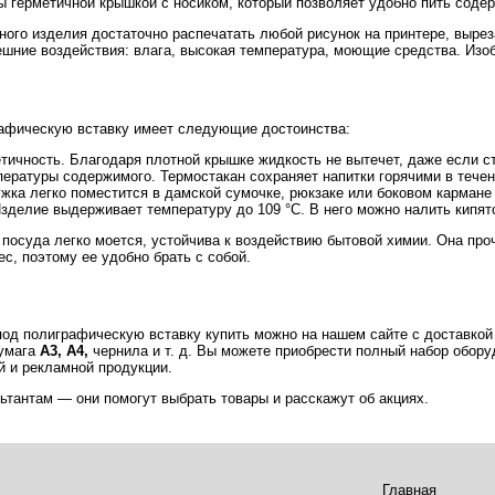
 герметичной крышкой с носиком, который позволяет удобно пить содер
ого изделия достаточно распечатать любой рисунок на принтере, выреза
ешние воздействия: влага, высокая температура, моющие средства. Изоб
афическую вставку имеет следующие достоинства:
тичность. Благодаря плотной крышке жидкость не вытечет, даже если с
ературы содержимого. Термостакан сохраняет напитки горячими в течен
ужка легко поместится в дамской сумочке, рюкзаке или боковом карман
зделие выдерживает температуру до 109 °C. В него можно налить кипято
 посуда легко моется, устойчива к воздействию бытовой химии. Она проч
с, поэтому ее удобно брать с собой.
под полиграфическую вставку купить можно на нашем сайте с доставкой
бумага
А3, А4,
чернила и т. д. Вы можете приобрести полный набор обор
й и рекламной продукции.
ьтантам — они помогут выбрать товары и расскажут об акциях.
Главная