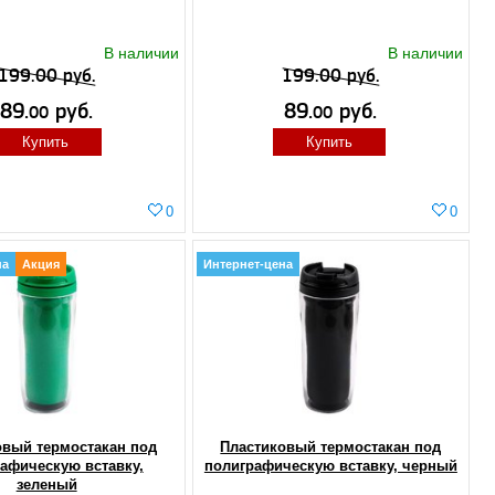
В наличии
В наличии
199.00 руб.
199.00 руб.
89.
руб.
89.
руб.
00
00
Купить
Купить
0
0
на
Акция
Интернет-цена
овый термостакан под
Пластиковый термостакан под
афическую вставку,
полиграфическую вставку, черный
зеленый