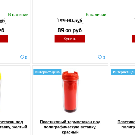
В наличии
В наличии
уб.
199.00 руб.
б.
89.
руб.
00
Купить
0
0
Интернет-цена
Интернет-це
остакан под
Пластиковый термостакан под
Пластик
тавку, желтый
полиграфическую вставку,
полигр
красный