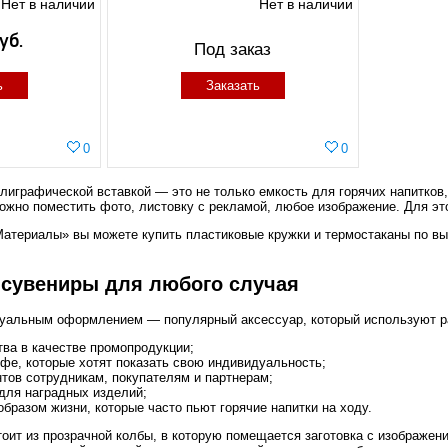
Нет в наличии
Нет в наличии
уб.
Под заказ
ь
Заказать
0
0
лиграфической вставкой — это не только емкость для горячих напитков
можно поместить фото, листовку с рекламой, любое изображение. Для эт
атериалы» вы можете купить пластиковые кружки и термостаканы по вы
сувениры для любого случая
уальным оформлением — популярный аксессуар, который используют ра
тва в качестве промопродукции;
офе, которые хотят показать свою индивидуальность;
тов сотрудникам, покупателям и партнерам;
для наградных изделий;
бразом жизни, которые часто пьют горячие напитки на ходу.
оит из прозрачной колбы, в которую помещается заготовка с изображен