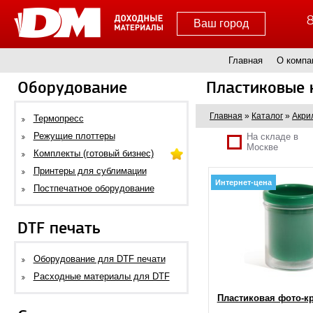
8
Ваш город
Главная
О компа
Оборудование
Пластиковые 
Главная
»
Каталог
»
Акри
Термопресс
Режущие плоттеры
На складе в
Москве
Комплекты (готовый бизнес)
Принтеры для сублимации
Интернет-цена
Постпечатное оборудование
DTF печать
Оборудование для DTF печати
Расходные материалы для DTF
Пластиковая фото-к