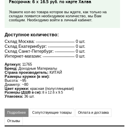
Рассрочка: 6 x 16.5 руб. по карте Халва
Укажите кол-во товара которое вы ждете, как только на
складах появится необходимое количество, мы Вам
сообщим. Необходимо войти в личный кабинет.
Доступное количество:
Склад Москва:
0 шт.
Склад Екатеринбург:
0 шт.
Склад Санкт-Петербург:
0 шт.
Интернет-магазин:
0 шт.
Артикул:
11765
Бренд:
Доходные Материалы
Страна производитель:
КИТАЙ
Размеры кружки (в мм):
Высота: ~95
Диаметр: ~80
Цвет кружки:
красная (полуглянцевая)
Размеры (ДШВ в см):
8 x 12.6 x 9.5
Упаковка:
36 шт.
Подробнее
Сопутствующие товары
Оплата и доставка
Отзывы