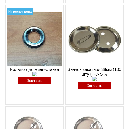
Интернет-цена
Кольцо для мини-станка
Значок закатной 38мм (100
штук) +/- 5 %
Заказать
Заказать