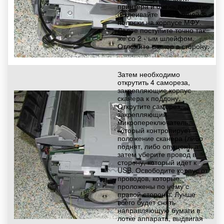
принтера и очень аккуратно
отклеивайте от клеющейся
полоски на корпусе МФУ.
Далее поступите точно так
же со 2 - ым шлейфом.
Отложите сканер в сторону.
Затем необходимо
открутить 4 самореза,
закрепляющие корпус
сканера к поддону.
Открутите саморез,
закрепляющий
микропереключатель,
который контролирует
положение сканера (либо
поднят, либо опущен), а
затем уберите провод в
сторону, который идет к
USB. Освободите корпус от
проводов, которые
проложены по нему с
правой стороны. Лучше
всего будет снять
направляющую бумаги в
лотке аппарата, выдвигая