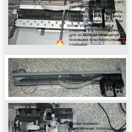
а после снимите его. Ну вот
уже ничего не мешает
произвести снятие станины
принтера. Данную станину
следует снимать вверх, при
этом отжимайте края в
стороны, что необходимо
для их выхода из зацепки с
боковыми пластмассовыми
стойками.
Теперь снята и отложена в
сторону станина.
Далее снимите
парковочную площадку.