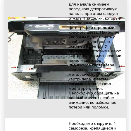
Для начала снимаем
переднюю декоративную
панель, при этом следует
отжать 4 защелки, которые
отмеченные на
фотографии стрелками
красного цвета. Наиболее
удобным будет начать с
крайней, а уже после
ближней к центру. У
принтеров, которые имеют
картридер, при извлечении
панели световод
индикатора картридера
зацепляется за
металлическую пластину
картридера, а затем
соскакивает со своего
места крепления.
Необходимо обращать на
данный момент особое
внимание, во избежание
потери или поломки.
Необходимо открутить 4
самореза, крепящиеся к