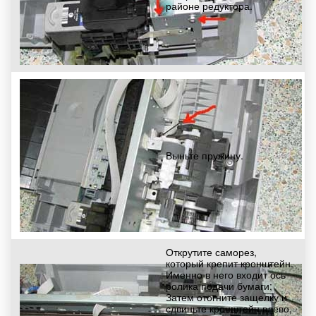
районе редуктора.
Выньте пружину.
Открутите саморез,
который крепит кронштейн.
Именно в него входит ось
ролика подачи бумаги;
Затем отогните защелку и
сдвиньте кронштейн влево,