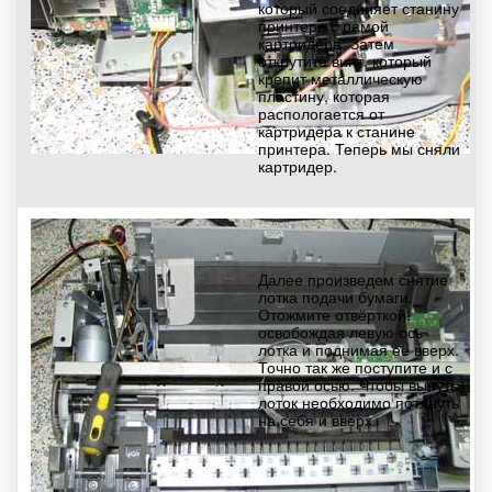
который соединяет станину
принтера с рамой
картридера; Затем
открутите винт, который
крепит металлическую
пластину, которая
распологается от
картридера к станине
принтера. Теперь мы сняли
картридер.
Далее произведем снятие
лотка подачи бумаги.
Отожмите отвёрткой,
освобождая левую ось
лотка и поднимая её вверх.
Точно так же поступите и с
правой осью. Чтобы вынуть
лоток необходимо потянуть
на себя и вверх.