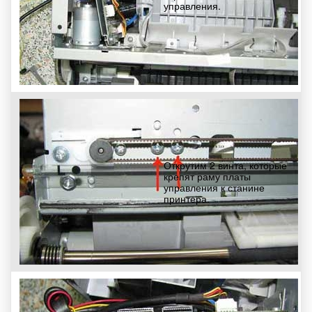
управления.
Открутим 2 винта, которые
крепят раму платы
управления к станине
принтера.