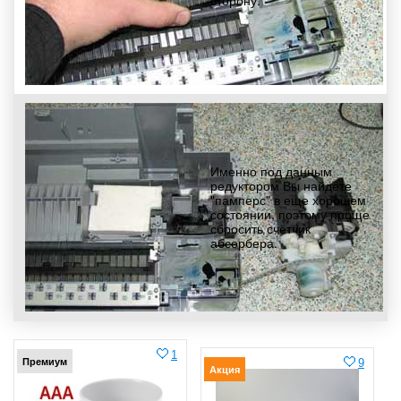
сторону.
Именно под данным
редуктором Вы найдете
"памперс" в еще хорошем
состоянии, поэтому проще
сбросить счётчик
абсорбера.
1
Премиум
9
Акция