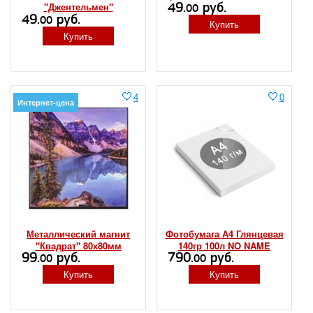
49.
руб.
"Джентельмен"
00
49.
руб.
00
Купить
Купить
4
0
Интернет-цена
Металлический магнит
Фотобумага А4 Глянцевая
"Квадрат" 80х80мм
140гр 100л NO NAME
99.
руб.
790.
руб.
00
00
Купить
Купить