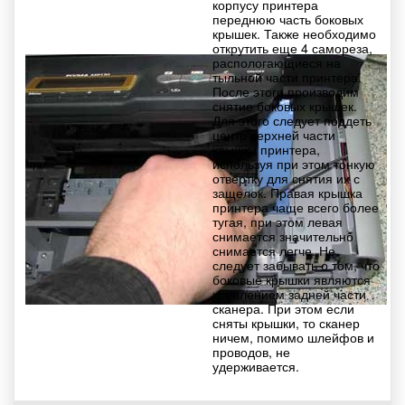
корпусу принтера
переднюю часть боковых
крышек. Также необходимо
открутить еще 4 самореза,
распологающиеся на
тыльной части принтера.
После этого производим
снятие боковых крышек.
Для этого следует поддеть
центр верхней части
крышки принтера,
используя при этом тонкую
отвёртку для снятия их с
защелок. Правая крышка
принтера чаще всего более
тугая, при этом левая
снимается значительно
снимается легче. Не
следует забывать о том, что
боковые крышки являются
креплением задней части
сканера. При этом если
сняты крышки, то сканер
ничем, помимо шлейфов и
проводов, не
удерживается.