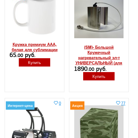
Кружка премиум ААА,
(SM)- Большой
белая для сублимации
Кружечный
65.
руб.
00
нагревательный эл-т
Купить
УНИВЕРСАЛЬНЫЙ (для
130 и DM-100)
1890.
руб.
00
Купить
0
77
Интернет-цена
Акция