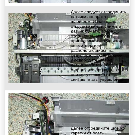
Далее следует отсоединить
датчики аппарата со
шлейфом. Изначально
открутите винт и снимите
датчик бумаги, после
отогните защёлку и,
приподнимая левую часть,
снимите датчик,
распологающийся на
редукторе. Отклейте скотч
и освободите шлейф
датчиков. Затем уберите в
сторону все провода, ведь
они могут помешать
снятию платы управления.
Далее отсоедините шлейф
каретки от платы