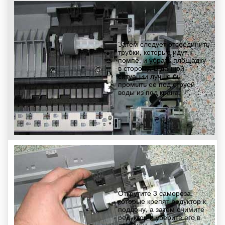
Затем следует отсоединить
трубки, которые идут к
помпе, и убрать площадку
в сторону. В данной
ситуации лучше бы
промыть ее под струей
воды из под крана.
Открутите 3 самореза,
которые крепят редуктор к
поддону, а затем снимите
редуктор и уберите его в