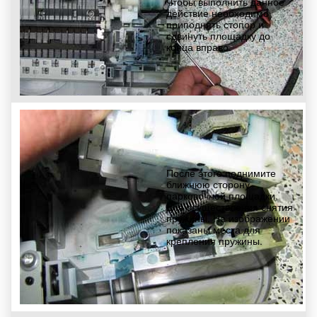
Чтобы выполнить данное
действие необходимо
приподнять стопор и
сдвинуть площадку до
конца вправо.
После этого поднимите
ближнюю сторону
парковочной площадки,
для осуществления снятия
пружины. На изображении
показаны места для
крепления пружины.