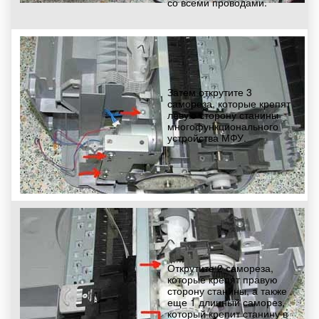
со всеми проводами.
Затем открутите 3
самореза, которые крепят
левую сторону станины
многофункционального
устройства МФУ.
Открутите 2 самореза,
которые крепят правую
сторону станины, а также
еще 1 длинный саморез,
который крепит станину в