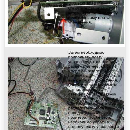
Открутите саморез,
который крепит к поддону
принтера раму платы
управления.
Затем необходимо
приподнять плату
управления, отсоединить
разъёмы от неё, которые
идут с двигателей и блока
питания, а уже после этого
выньте плату управления.
Открутите винт и снимите
датчик энкодера,
отвечающий за протяжку
бумаги, а после открутите 2
самореза и снимите USB,
распологающийся в
передней левой части
принтера. После этого
необходимо убрать в
сторону плату управления