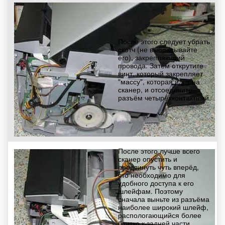
После этого следует убрать
скотч (не выбрасывайте
его), закрепляющий
провода. Затем открутите
винт, который закрепляет
"массу", которая идет на
сканер, и отсоедините
разъём четырёхконтактный.
После этого лучше всего
сканер опустить и
продвинуть чуть вперёд,
что необходимо для
удобного доступа к его
шлейфам. Поэтому
сначала выньте из разъёма
наиболее широкий шлейф,
распологающийся более
близко к задней части