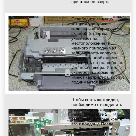
при этом ее вверх.
Освободите защелку,
которая удерживает
заднюю часть корпуса
сканера (отвертка
указывает на
местоположение) и,
немного приподнимая
заднюю часть корпуса
принтера, необходимо
выдвинуть его на себя , а
уже после вверх. У тех
сканеров, которые не
имеют картридера, корпус
поднимается вверх.
Чтобы снять картридер,
необходимо отсоединить
разъём, который идет к
нему. Открутите 2
самореза, которые крепят
его к поддону; После
необходимо открутить
саморез и снять провод,