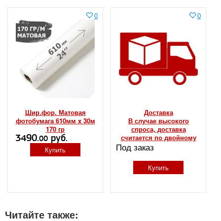
0
0
Шир.фор. Матовая
Доставка
фотобумага 610мм x 30м
В случае высокого
170 гр
спроса, доставка
3490.
руб.
считается по двойному
00
Под заказ
тарифу, либо
Купить
откладывается до
оптимальной
Купить
загруженности дорог
Читайте также: