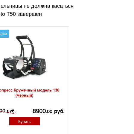
пельницы не должна касаться
oto T50 завершен
цена
опресс Кружечный модель 130
(Черный)
8900.
руб.
00 руб.
00
Купить