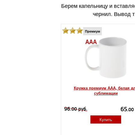
Берем капельницу и вставля
чернил. Вывод т
Премиум
Кружка премиум ААА, белая д
сублимации
65.
96.
руб.
00
00
Купить