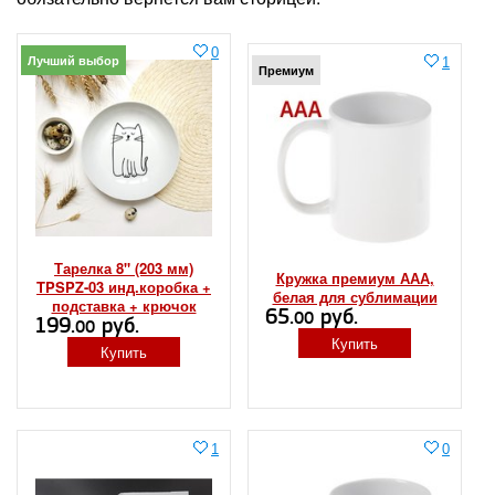
0
Лучший выбор
1
Премиум
Тарелка 8" (203 мм)
Кружка премиум ААА,
TPSPZ-03 инд.коробка +
белая для сублимации
подставка + крючок
65.
руб.
00
199.
руб.
00
Купить
Купить
1
0