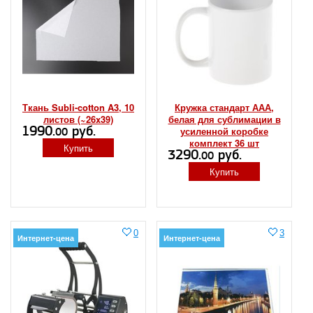
Ткань Subli-cotton A3, 10
Кружка стандарт ААА,
листов (~26x39)
белая для сублимации в
1990.
руб.
усиленной коробке
00
комплект 36 шт
Купить
3290.
руб.
00
Купить
0
3
Интернет-цена
Интернет-цена