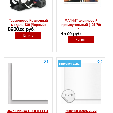
Термопресс Кружечный
МАГНИТ акриловый
модель 130 (Черный)
прямоугольный (105*70)
8900.
руб.
1шт
00
45.
руб.
00
Купить
Купить
11
2
Интернет-цена
4675 Пленка SUBLIi-FLEX,
600x300 Алюминий