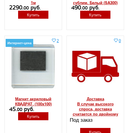
1м
сублим. Белый (SA300)
2290.
руб.
490.
руб.
00
00
Купить
Купить
2
0
Интернет-цена
Магнит акриловый
Доставка
КВАДРАТ, (100x100)
В случае высокого
45.
руб.
спроса, доставка
00
считается по двойному
Купить
Под заказ
тарифу, либо
откладывается до
оптимальной
Купить