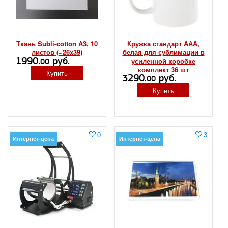
Ткань Subli-cotton A3, 10
Кружка стандарт ААА,
листов (~26x39)
белая для сублимации в
1990.
руб.
усиленной коробке
00
комплект 36 шт
Купить
3290.
руб.
00
Купить
0
3
Интернет-цена
Интернет-цена