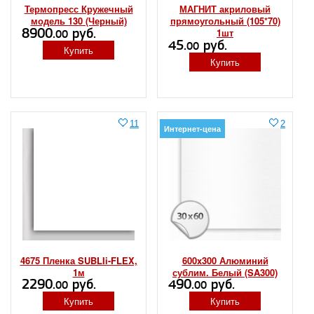
Термопресс Кружечный
МАГНИТ акриловый
модель 130 (Черный)
прямоугольный (105*70)
8900.
руб.
1шт
00
45.
руб.
00
Купить
Купить
11
2
Интернет-цена
4675 Пленка SUBLIi-FLEX,
600x300 Алюминий
1м
сублим. Белый (SA300)
2290.
руб.
490.
руб.
00
00
Купить
Купить