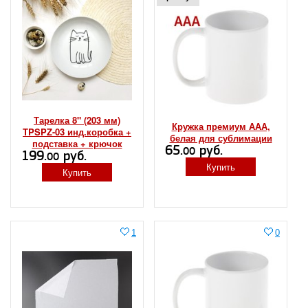
Тарелка 8" (203 мм)
Кружка премиум ААА,
TPSPZ-03 инд.коробка +
белая для сублимации
подставка + крючок
65.
руб.
00
199.
руб.
00
Купить
Купить
1
0