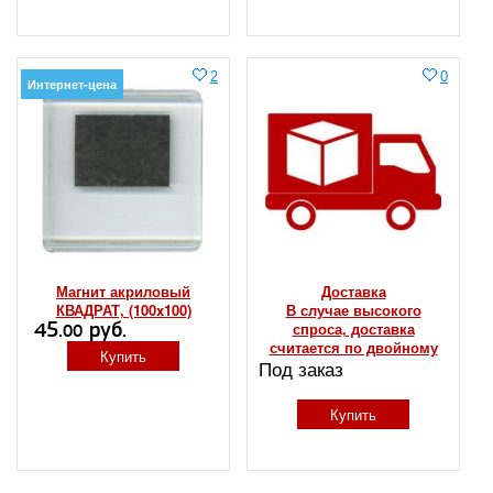
2
0
Интернет-цена
Магнит акриловый
Доставка
КВАДРАТ, (100x100)
В случае высокого
45.
руб.
спроса, доставка
00
считается по двойному
Купить
Под заказ
тарифу, либо
откладывается до
оптимальной
Купить
загруженности дорог