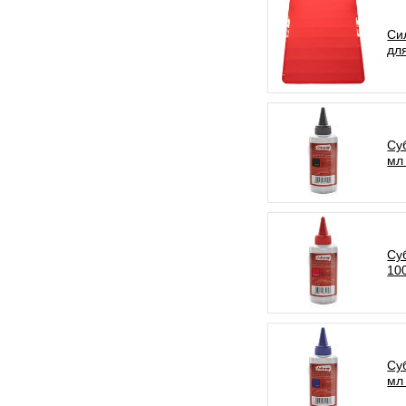
Си
дл
Су
мл
Су
10
Су
мл