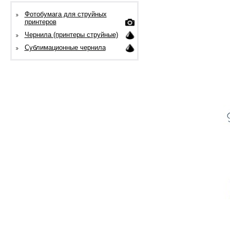
Фотобумага для струйных
принтеров
Чернила (принтеры струйные)
Сублимационные чернила