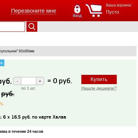
Ваша корзина:
Перезвоните мне
Пусто
Вход
оугольник" 60х90мм
на
руб.
=
0
руб.
Купить
Нашли дешевле?
по 1 шт.
руб.
1%
: 6 x 16.5 руб. по карте Халва
авка в течение 24 часов