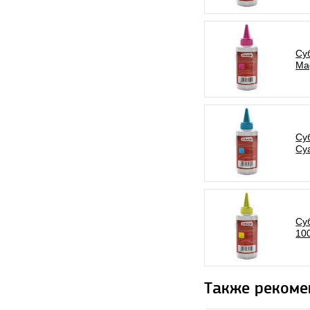
Су
Ma
Су
Cy
Су
10
Также рекоме