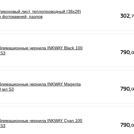
ликоновый лист, теплопроводный (38х28)
я фотокамней, пазлов
блимационные чернила INKWAY Black 100
 S3
блимационные чернила INKWAY Magenta
0 мл S3
блимационные чернила INKWAY Cyan 100
 S3