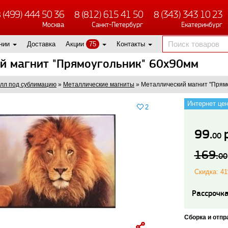
 (499) 444 50 36
8 (812) 615 41 50
8 (343) 343 10 23
Москва
Санкт-Петербург
Екатеринбург
нии
Доставка
Акции
75
Контакты
й магнит "Прямоугольник" 60х90мм
лл под сублимацию
»
Металлические магниты
»
Металлический магнит "Прям
Интернет це
2
99.
00
169.
00
Скидка: 4
Рассрочка
Сборка и отпр