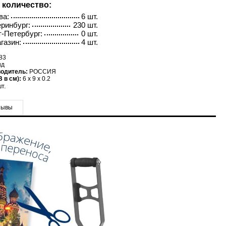
 количество:
ва:
6 шт.
ринбург:
230 шт.
-Петербург:
0 шт.
газин:
4 шт.
83
ид
водитель:
РОССИЯ
 в см):
6 x 9 x 0.2
т.
зывы