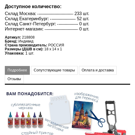
Доступное количество:
Склад Москва:
233 шт.
Склад Екатеринбург:
52 шт.
Склад Санкт-Петербург:
0 шт.
Интернет-магазин:
0 шт.
Артикул:
218808
Бренд:
Индивид
Страна производитель:
РОССИЯ
Размеры (ДШВ в см):
18 x 14 x 1
Упаковка:
1 шт.
Подробнее
Сопутствующие товары
Оплата и доставка
Отзывы