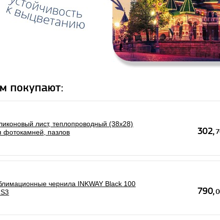
м покупают:
ликоновый лист, теплопроводный (38х28)
я фотокамней, пазлов
блимационные чернила INKWAY Black 100
 S3