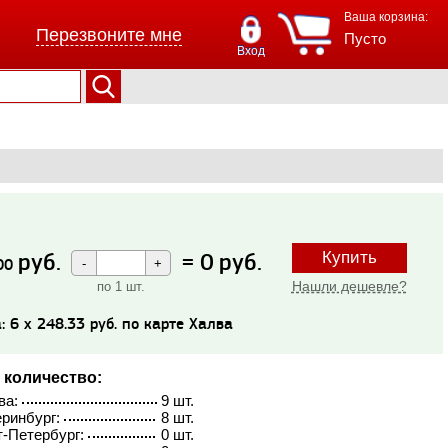
Ваша корзина:
Перезвоните мне
Пусто
Вход
руб.
=
0
руб.
Купить
00
Нашли дешевле?
по 1 шт.
: 6 x 248.33 руб. по карте Халва
 количество:
ва:
9 шт.
ринбург:
8 шт.
-Петербург:
0 шт.