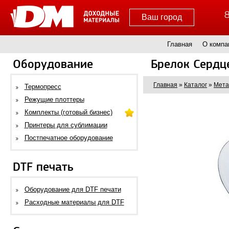
8
Ваш город
Главная
О компа
Оборудование
Брелок Сердц
Главная
»
Каталог
»
Мета
Термопресс
Режущие плоттеры
Комплекты (готовый бизнес)
Принтеры для сублимации
Постпечатное оборудование
DTF печать
Оборудование для DTF печати
Расходные материалы для DTF