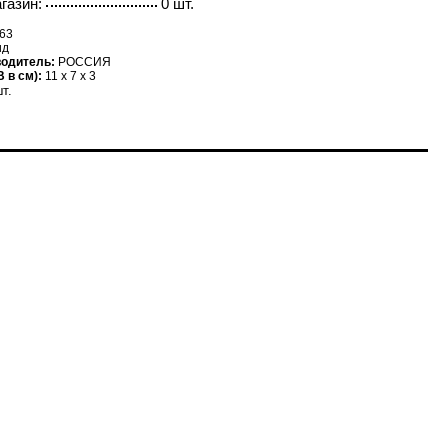
газин:
0 шт.
63
ид
водитель:
РОССИЯ
 в см):
11 x 7 x 3
т.