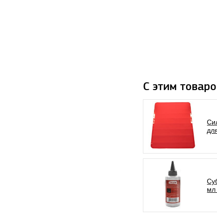
С этим товаро
Си
дл
Су
мл