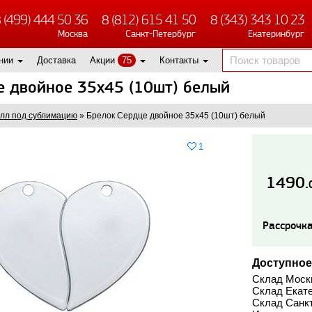
 (499) 444 50 36
8 (812) 615 41 50
8 (343) 343 10 23
Москва
Санкт-Петербург
Екатеринбург
нии
Доставка
Акции
75
Контакты
е двойное 35х45 (10шт) белый
лл под сублимацию
»
Брелок Сердце двойное 35х45 (10шт) белый
1
1490.
Рассрочка
Доступное
Склад Моск
Склад Екате
Склад Санкт