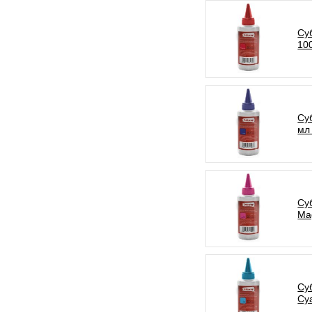
Су
10
Су
мл
Су
Ma
Су
Cy