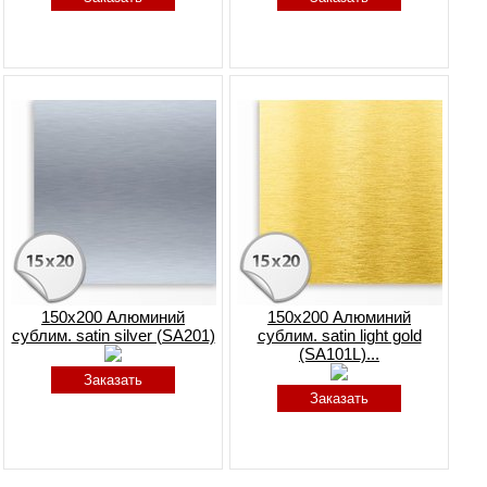
150x200 Алюминий
150x200 Алюминий
сублим. satin silver (SA201)
сублим. satin light gold
(SA101L)...
Заказать
Заказать