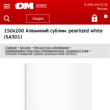
8 (499) 444 50 36
Москва
0
Акции
150x200 Алюминий сублим. pearlized white
(SA301)
Главная
»
Каталог
»
Металл под сублимацию
»
Алюминиевые пластины сублимационные, толщина 0,4 мм
»
150x200 Алюминий сублим. pearlized white (SA301)
0