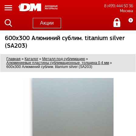
8 (499) 444 50 36
Москва
0
Акции
600x300 Алюминий сублим. titanium silver
(SA203)
Главная
»
Каталог
»
Металл под сублимацию
»
Алюминиевые пластины сублимационные, толщина 0,4 мм
»
600x300 Алюминий сублим. titanium silver (SA203)
0