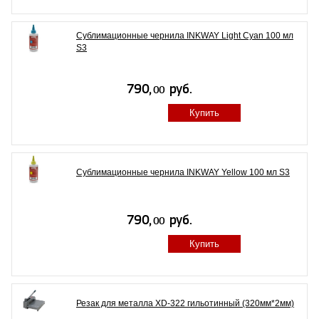
Сублимационные чернила INKWAY Light Cyan 100 мл
S3
Купить
Сублимационные чернила INKWAY Yellow 100 мл S3
Купить
Резак для металла XD-322 гильотинный (320мм*2мм)