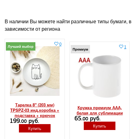
В наличии Вы можете найти различные типы бумаги, в
зависимости от региона
0
Лучший выбор
1
Премиум
Тарелка 8" (203 мм)
Кружка премиум ААА,
TPSPZ-03 инд.коробка +
белая для сублимации
подставка + крючок
65.
руб.
00
199.
руб.
00
Купить
Купить