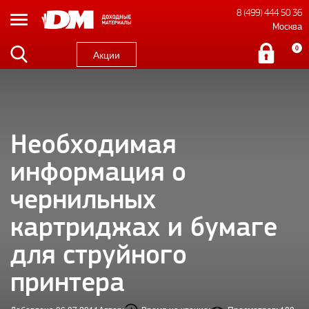
8 (499) 444 50 36
Москва
0
Акции
Необходимая
информация о
чернильных
картриджах и бумаге
для струйного
принтера