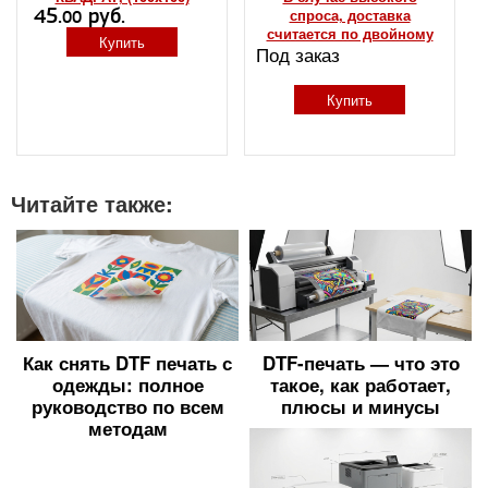
45.
руб.
спроса, доставка
00
считается по двойному
Купить
Под заказ
тарифу, либо
откладывается до
оптимальной
Купить
загруженности дорог
Читайте также:
Как снять DTF печать с
DTF-печать — что это
одежды: полное
такое, как работает,
руководство по всем
плюсы и минусы
методам