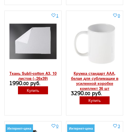
1
0
Ткань Subli-cotton A3, 10
Кружка стандарт ААА,
листов (~26x39)
белая для сублимации в
1990.
руб.
усиленной коробке
00
комплект 36 шт
Купить
3290.
руб.
00
Купить
0
3
Интернет-цена
Интернет-цена