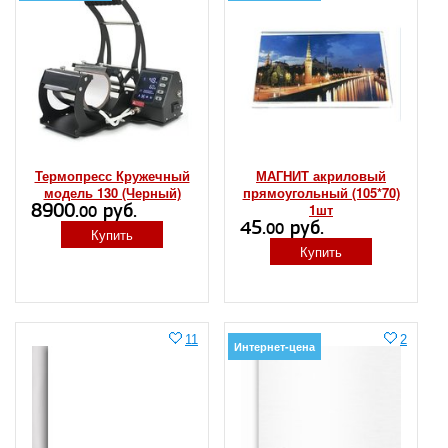
Термопресс Кружечный
МАГНИТ акриловый
модель 130 (Черный)
прямоугольный (105*70)
8900.
руб.
1шт
00
45.
руб.
00
Купить
Купить
11
2
Интернет-цена