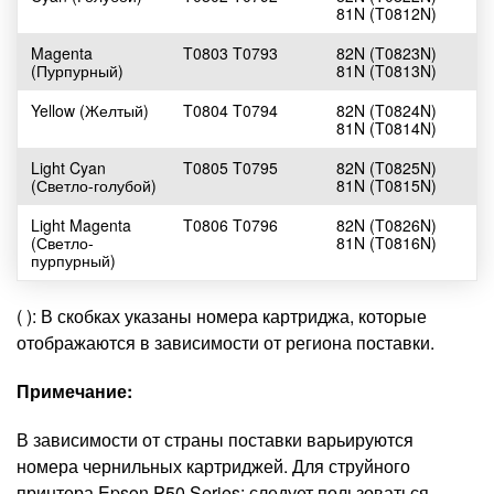
81N (T0812N)
Magenta
T0803 T0793
82N (T0823N)
(Пурпурный)
81N (T0813N)
Yellow (Желтый)
T0804 T0794
82N (T0824N)
81N (T0814N)
Light Cyan
T0805 T0795
82N (T0825N)
(Светло-голубой)
81N (T0815N)
Light Magenta
T0806 T0796
82N (T0826N)
(Светло-
81N (T0816N)
пурпурный)
( ): В скобках указаны номера картриджа, которые
отображаются в зависимости от региона поставки.
Примечание:
В зависимости от страны поставки варьируются
номера чернильных картриджей. Для струйного
принтера Epson P50 Series: следует пользоваться