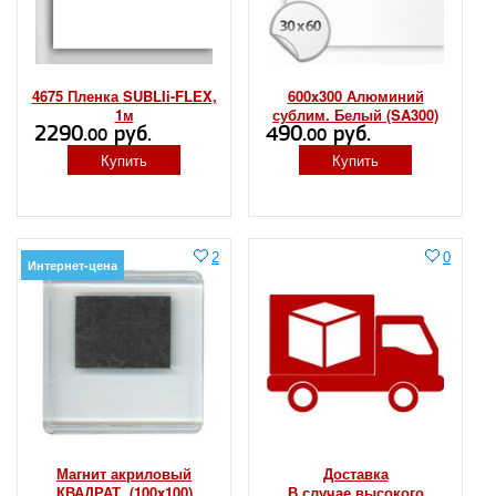
4675 Пленка SUBLIi-FLEX,
600x300 Алюминий
1м
сублим. Белый (SA300)
2290.
руб.
490.
руб.
00
00
Купить
Купить
2
0
Интернет-цена
Магнит акриловый
Доставка
КВАДРАТ, (100x100)
В случае высокого