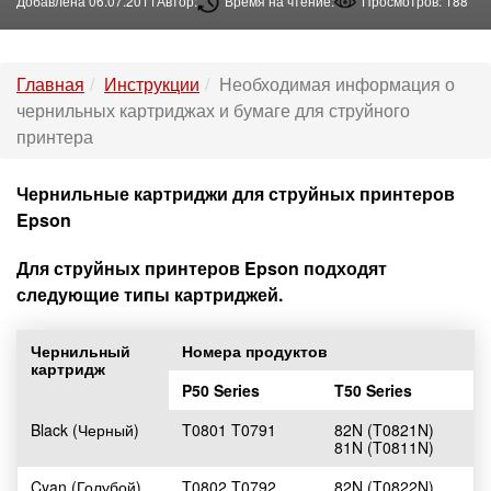
Добавлена 06.07.2011
Автор:
Время на чтение:
Просмотров: 188
Главная
Инструкции
Необходимая информация о
чернильных картриджах и бумаге для струйного
принтера
Чернильные картриджи для струйных принтеров
Epson
Для струйных принтеров Epson подходят
следующие типы картриджей.
Чернильный
Номера продуктов
картридж
P50 Series
T50 Series
Black (Черный)
T0801 T0791
82N (T0821N)
81N (T0811N)
Cyan (Голубой)
T0802 T0792
82N (T0822N)