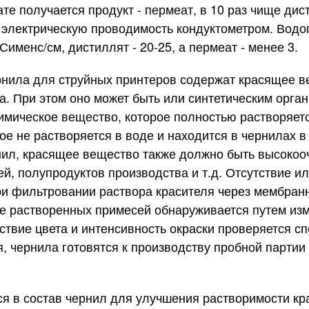
ате получается продукт - пермеат, в 10 раз чище ди
 электрическую проводимость кондуктометром. Водо
именс/см, дистиллят - 20-25, а пермеат - менее 3.
а для струйных принтеров содержат красящее вещ
а. При этом оно может быть или синтетическим орга
химическое вещество, которое полностью растворяетс
е не растворяется в воде и находится в чернилах в
рнил, красящее вещество также должно быть высоко
й, полупродуктов производства и т.д. Отсутствие и
ри фильтровании раствора красителя через мембран
ичие растворенных примесей обнаруживается путем и
ствие цвета и интенсивность окраски проверяется с
, чернила готовятся к производству пробной партии
в состав чернил для улучшения растворимости кр