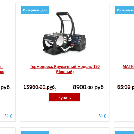
Интернет-цена
Интернет-
ля
Термопресс Кружечный модель 130
МАГН
ке
(Черный)
руб.
8900.
руб.
13900.00 руб.
65.00 р
00
Купить
0
0