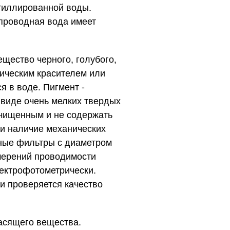
стиллированной воды.
проводная вода имеет
ество черного, голубого,
ническим красителем или
я в воде. Пигмент -
 виде очень мелких твердых
очищенным и не содержать
ли наличие механических
ные фильтры с диаметром
змерений проводимости
пектрофотометрически.
 и проверяется качество
асящего вещества.