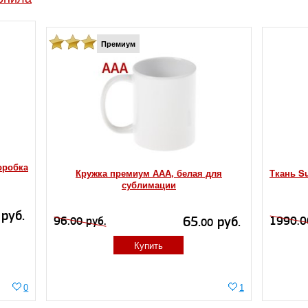
Премиум
оробка
Кружка премиум ААА, белая для
Ткань Su
сублимации
руб.
65.
руб.
96.
руб.
1990.0
00
00
Купить
0
1