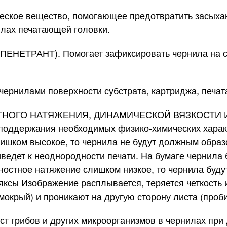
ское вещество, помогающее предотвратить засыхани
оплах печатающей головки.
ТРАНТ). Помогает зафиксировать чернила на суб
чернилами поверхности субстрата, картриджа, печа
НОГО НАТЯЖЕНИЯ, ДИНАМИЧЕСКОЙ ВЯЗКОСТИ И
поддержания необходимых физико-химических харак
ишком высокое, то чернила не будут должным образ
ведет к неоднородности печати. На бумаге чернила б
остное натяжение слишком низкое, то чернила будут
яксы Изображение расплывается, теряется четкость и
мокрый) и проникают на другую сторону листа (проб
 грибов и других микроорганизмов в чернилах при 