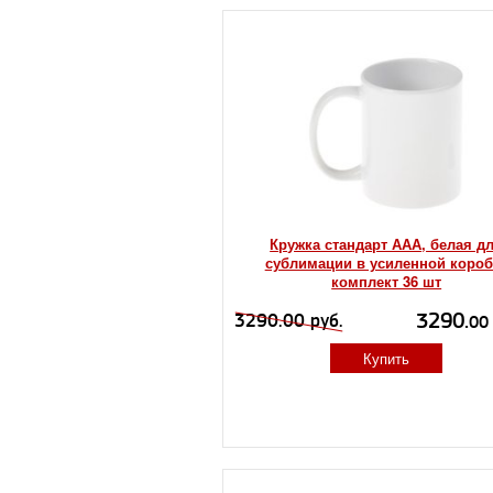
Кружка стандарт ААА, белая д
сублимации в усиленной короб
комплект 36 шт
3290.
3290.00 руб.
00
Купить