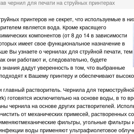
ав чернил для печати на струйных принтерах
труйных принтеров не секрет, что используемые в н
орителем является вода.
Кроме красящего
имических компонентов (от 8 до 14 в зависимости
которых имеет свое функциональное назначение в
ше Вы узнаете о чернилах для струйной печати, тем
ак они работают и, следовательно, будете
 знания дадут уверенность в том, что выбранные
 подходят к Вашему принтеру и обеспечивают высоко
и главный растворитель. Чернила для термоструйной
k) готовятся исключительно на основе воды, в то в
аны чернила на основе других растворителей. Испо
истить от механических примесей, растворенных сол
рименяютмеханические фильтры, угольные фильтры 
зинфекции воды применяют ультрафиолетовое облуче