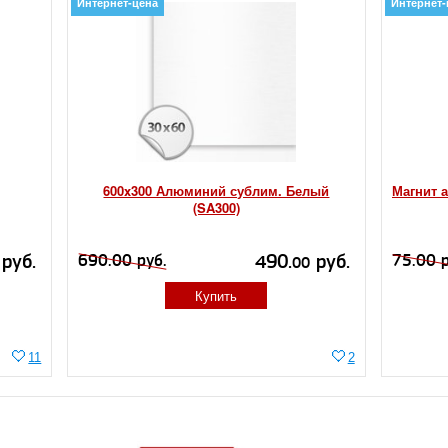
Интернет-цена
Интернет-
600x300 Алюминий сублим. Белый
Магнит 
(SA300)
руб.
490.
руб.
690.00 руб.
75.00 р
00
Купить
11
2