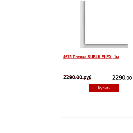
4675 Пленка SUBLIi-FLEX, 1м
2290.
2290.00 руб.
00
Купить