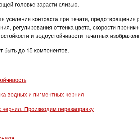
ющей головке зарасти слизью.
 усиления контраста при печати, предотвращения 
ия, регулирования оттенка цвета, скорости проникн
тостойкости и водоустойчивости печатных изображени
т быть до 15 компонентов.
тойчивость
ка водных и пигментных чернил
 чернил. Производим перезаправку
рнила