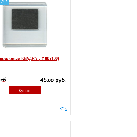
цена
акриловый КВАДРАТ, (100x100)
45.
руб.
уб.
00
Купить
2