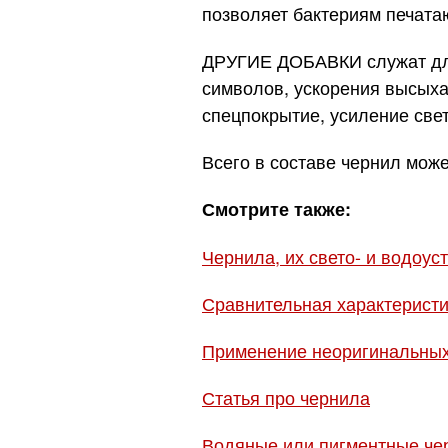
позволяет бактериям печата
ДРУГИЕ ДОБАВКИ служат для
символов, ускорения высыхан
спецпокрытие, усиление све
Всего в составе чернил може
Смотрите также:
Чернила, их свето- и водоус
Сравнительная характеристи
Применение неоригинальных
Статья про чернила
Водяные или пигментные че