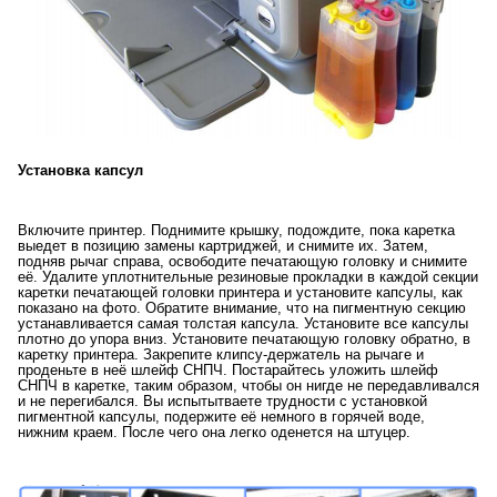
Установка капсул
Включите принтер. Поднимите крышку, подождите, пока каретка
выедет в позицию замены картриджей, и снимите их. Затем,
подняв рычаг справа, освободите печатающую головку и снимите
её. Удалите уплотнительные резиновые прокладки в каждой секции
каретки печатающей головки принтера и установите капсулы, как
показано на фото. Обратите внимание, что на пигментную секцию
устанавливается самая толстая капсула. Установите все капсулы
плотно до упора вниз. Установите печатающую головку обратно, в
каретку принтера. Закрепите клипсу-держатель на рычаге и
проденьте в неё шлейф СНПЧ. Постарайтесь уложить шлейф
СНПЧ в каретке, таким образом, чтобы он нигде не передавливался
и не перегибался. Вы испытытваете трудности с установкой
пигментной капсулы, подержите её немного в горячей воде,
нижним краем. После чего она легко оденется на штуцер.