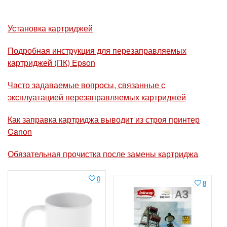
Установка картриджей
Подробная инструкция для перезаправляемых
картриджей (ПК) Epson
Часто задаваемые вопросы, связанные с
эксплуатацией перезаправляемых картриджей
Как заправка картриджа выводит из строя принтер
Canon
Обязательная прочистка после замены картриджа
0
8