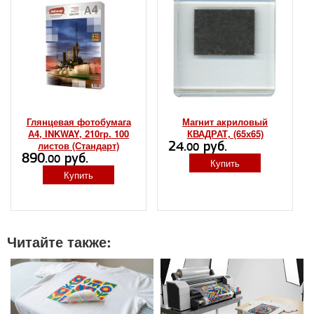
Глянцевая фотобумага
Магнит акриловый
А4, INKWAY, 210гр. 100
КВАДРАТ, (65х65)
24.
руб.
листов (Стандарт)
00
890.
руб.
00
Купить
Купить
Читайте также: