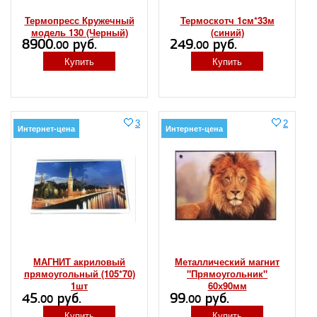
Термопресс Кружечный
Термоскотч 1cм*33м
модель 130 (Черный)
(синий)
8900.
руб.
249.
руб.
00
00
Купить
Купить
3
2
Интернет-цена
Интернет-цена
МАГНИТ акриловый
Металлический магнит
прямоугольный (105*70)
"Прямоугольник"
1шт
60х90мм
45.
руб.
99.
руб.
00
00
Купить
Купить