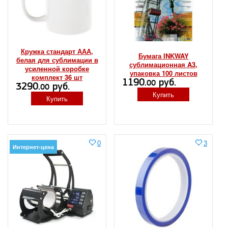
Кружка стандарт ААА,
Бумага INKWAY
белая для сублимации в
сублимационная A3,
усиленной коробке
упаковка 100 листов
комплект 36 шт
1190.
руб.
00
3290.
руб.
00
Купить
Купить
0
3
Интернет-цена